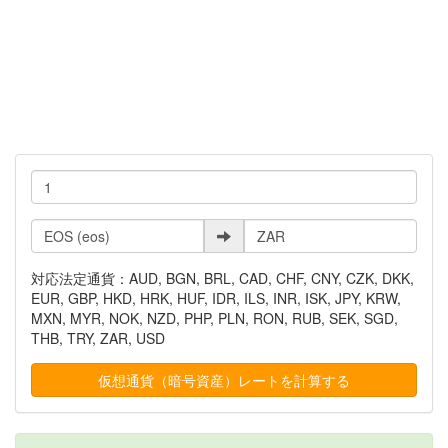
対応法定通貨：AUD, BGN, BRL, CAD, CHF, CNY, CZK, DKK,
EUR, GBP, HKD, HRK, HUF, IDR, ILS, INR, ISK, JPY, KRW,
MXN, MYR, NOK, NZD, PHP, PLN, RON, RUB, SEK, SGD,
THB, TRY, ZAR, USD