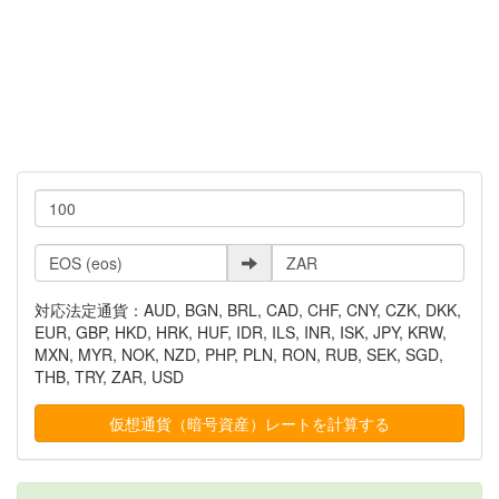
対応法定通貨：AUD, BGN, BRL, CAD, CHF, CNY, CZK, DKK,
EUR, GBP, HKD, HRK, HUF, IDR, ILS, INR, ISK, JPY, KRW,
MXN, MYR, NOK, NZD, PHP, PLN, RON, RUB, SEK, SGD,
THB, TRY, ZAR, USD