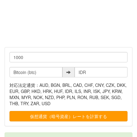
対応法定通貨：AUD, BGN, BRL, CAD, CHF, CNY, CZK, DKK,
EUR, GBP, HKD, HRK, HUF, IDR, ILS, INR, ISK, JPY, KRW,
MXN, MYR, NOK, NZD, PHP, PLN, RON, RUB, SEK, SGD,
THB, TRY, ZAR, USD