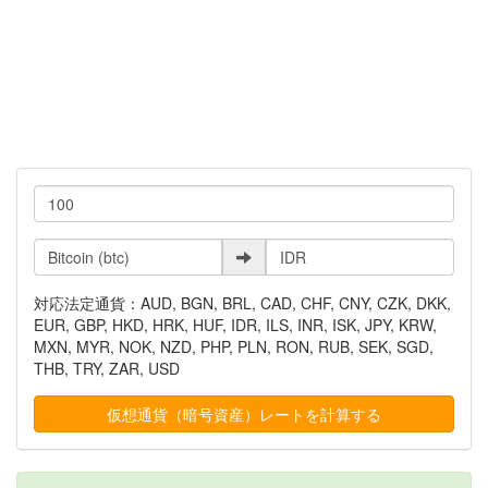
対応法定通貨：AUD, BGN, BRL, CAD, CHF, CNY, CZK, DKK,
EUR, GBP, HKD, HRK, HUF, IDR, ILS, INR, ISK, JPY, KRW,
MXN, MYR, NOK, NZD, PHP, PLN, RON, RUB, SEK, SGD,
THB, TRY, ZAR, USD