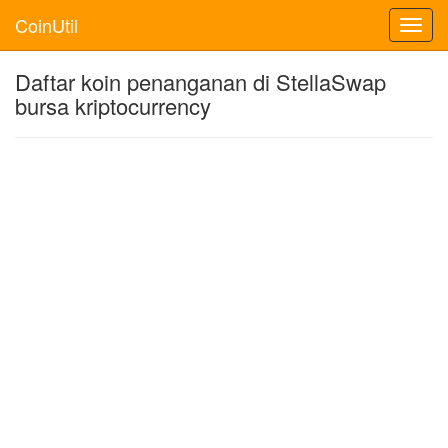
CoinUtil
Toggl
navig
Daftar koin penanganan di StellaSwap
bursa kriptocurrency