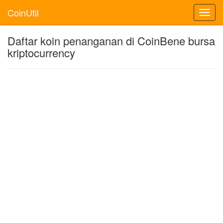
CoinUtil
Toggl
navig
Daftar koin penanganan di CoinBene bursa
kriptocurrency