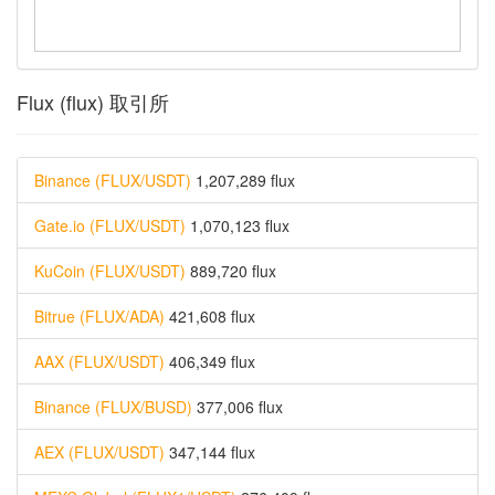
Flux (flux) 取引所
Binance (FLUX/USDT)
1,207,289 flux
Gate.io (FLUX/USDT)
1,070,123 flux
KuCoin (FLUX/USDT)
889,720 flux
Bitrue (FLUX/ADA)
421,608 flux
AAX (FLUX/USDT)
406,349 flux
Binance (FLUX/BUSD)
377,006 flux
AEX (FLUX/USDT)
347,144 flux