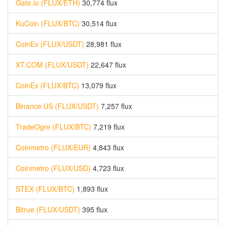
Gate.io (FLUX/ETH)
30,774 flux
KuCoin (FLUX/BTC)
30,514 flux
CoinEx (FLUX/USDT)
28,981 flux
XT.COM (FLUX/USDT)
22,647 flux
CoinEx (FLUX/BTC)
13,079 flux
Binance US (FLUX/USDT)
7,257 flux
TradeOgre (FLUX/BTC)
7,219 flux
Coinmetro (FLUX/EUR)
4,843 flux
Coinmetro (FLUX/USD)
4,723 flux
STEX (FLUX/BTC)
1,893 flux
Bitrue (FLUX/USDT)
395 flux