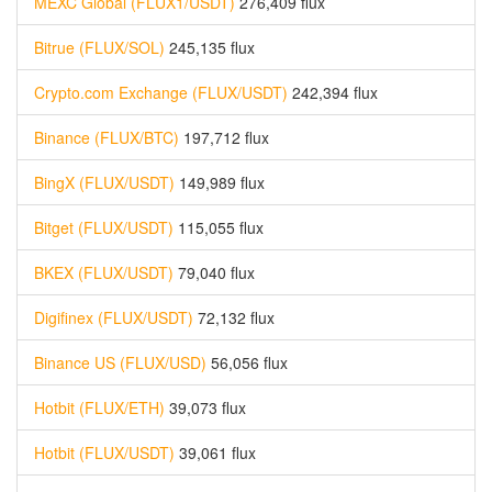
MEXC Global (FLUX1/USDT)
276,409 flux
Bitrue (FLUX/SOL)
245,135 flux
Crypto.com Exchange (FLUX/USDT)
242,394 flux
Binance (FLUX/BTC)
197,712 flux
BingX (FLUX/USDT)
149,989 flux
Bitget (FLUX/USDT)
115,055 flux
BKEX (FLUX/USDT)
79,040 flux
Digifinex (FLUX/USDT)
72,132 flux
Binance US (FLUX/USD)
56,056 flux
Hotbit (FLUX/ETH)
39,073 flux
Hotbit (FLUX/USDT)
39,061 flux