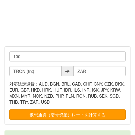
対応法定通貨：AUD, BGN, BRL, CAD, CHF, CNY, CZK, DKK,
EUR, GBP, HKD, HRK, HUF, IDR, ILS, INR, ISK, JPY, KRW,
MXN, MYR, NOK, NZD, PHP, PLN, RON, RUB, SEK, SGD,
THB, TRY, ZAR, USD