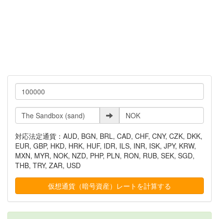
対応法定通貨：AUD, BGN, BRL, CAD, CHF, CNY, CZK, DKK,
EUR, GBP, HKD, HRK, HUF, IDR, ILS, INR, ISK, JPY, KRW,
MXN, MYR, NOK, NZD, PHP, PLN, RON, RUB, SEK, SGD,
THB, TRY, ZAR, USD