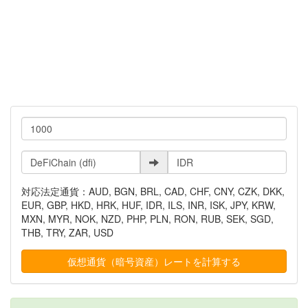
対応法定通貨：AUD, BGN, BRL, CAD, CHF, CNY, CZK, DKK,
EUR, GBP, HKD, HRK, HUF, IDR, ILS, INR, ISK, JPY, KRW,
MXN, MYR, NOK, NZD, PHP, PLN, RON, RUB, SEK, SGD,
THB, TRY, ZAR, USD