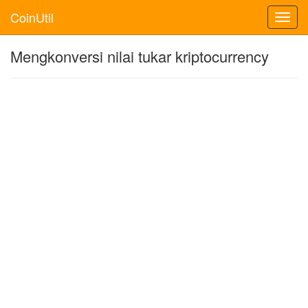
CoinUtil
Toggl
navig
Mengkonversi nilai tukar kriptocurrency