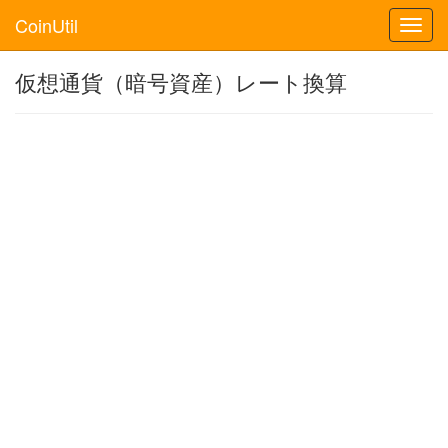
CoinUtil
Toggl
navig
仮想通貨（暗号資産）レート換算