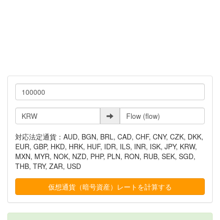
対応法定通貨：AUD, BGN, BRL, CAD, CHF, CNY, CZK, DKK,
EUR, GBP, HKD, HRK, HUF, IDR, ILS, INR, ISK, JPY, KRW,
MXN, MYR, NOK, NZD, PHP, PLN, RON, RUB, SEK, SGD,
THB, TRY, ZAR, USD