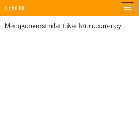
CoinUtil
Toggl
navig
Mengkonversi nilai tukar kriptocurrency