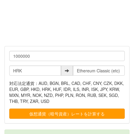
対応法定通貨：AUD, BGN, BRL, CAD, CHF, CNY, CZK, DKK,
EUR, GBP, HKD, HRK, HUF, IDR, ILS, INR, ISK, JPY, KRW,
MXN, MYR, NOK, NZD, PHP, PLN, RON, RUB, SEK, SGD,
THB, TRY, ZAR, USD