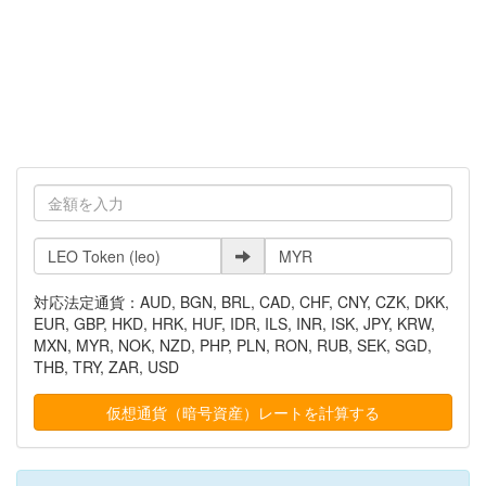
対応法定通貨：AUD, BGN, BRL, CAD, CHF, CNY, CZK, DKK,
EUR, GBP, HKD, HRK, HUF, IDR, ILS, INR, ISK, JPY, KRW,
MXN, MYR, NOK, NZD, PHP, PLN, RON, RUB, SEK, SGD,
THB, TRY, ZAR, USD