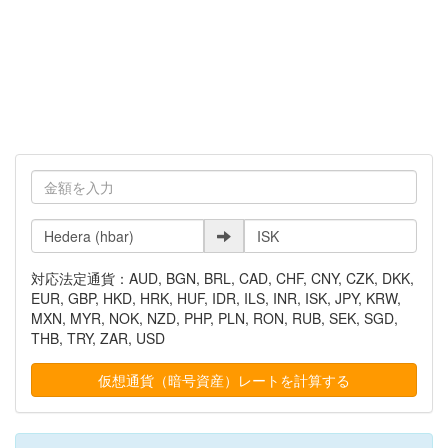
対応法定通貨：AUD, BGN, BRL, CAD, CHF, CNY, CZK, DKK,
EUR, GBP, HKD, HRK, HUF, IDR, ILS, INR, ISK, JPY, KRW,
MXN, MYR, NOK, NZD, PHP, PLN, RON, RUB, SEK, SGD,
THB, TRY, ZAR, USD