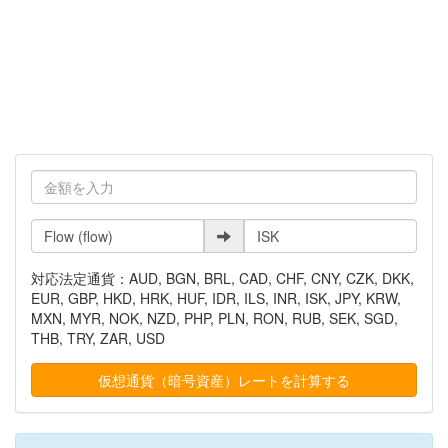
対応法定通貨：AUD, BGN, BRL, CAD, CHF, CNY, CZK, DKK,
EUR, GBP, HKD, HRK, HUF, IDR, ILS, INR, ISK, JPY, KRW,
MXN, MYR, NOK, NZD, PHP, PLN, RON, RUB, SEK, SGD,
THB, TRY, ZAR, USD