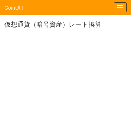
CoinUtil
Toggl
navig
仮想通貨（暗号資産）レート換算