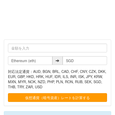
対応法定通貨：AUD, BGN, BRL, CAD, CHF, CNY, CZK, DKK,
EUR, GBP, HKD, HRK, HUF, IDR, ILS, INR, ISK, JPY, KRW,
MXN, MYR, NOK, NZD, PHP, PLN, RON, RUB, SEK, SGD,
THB, TRY, ZAR, USD