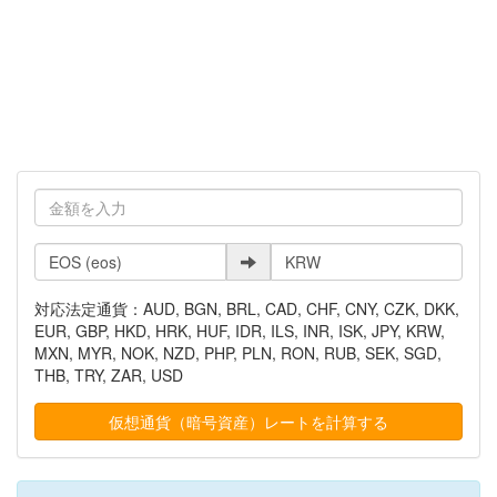
対応法定通貨：AUD, BGN, BRL, CAD, CHF, CNY, CZK, DKK,
EUR, GBP, HKD, HRK, HUF, IDR, ILS, INR, ISK, JPY, KRW,
MXN, MYR, NOK, NZD, PHP, PLN, RON, RUB, SEK, SGD,
THB, TRY, ZAR, USD