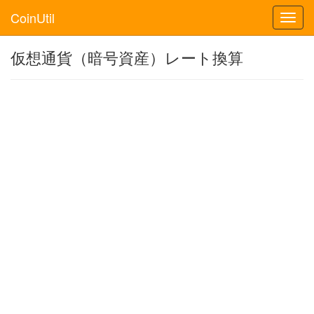
CoinUtil
Toggl
navig
仮想通貨（暗号資産）レート換算