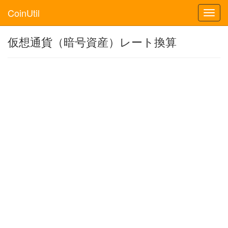
CoinUtil
Toggl
navig
仮想通貨（暗号資産）レート換算