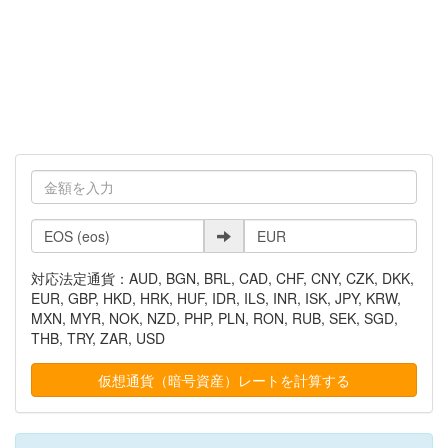
対応法定通貨：AUD, BGN, BRL, CAD, CHF, CNY, CZK, DKK,
EUR, GBP, HKD, HRK, HUF, IDR, ILS, INR, ISK, JPY, KRW,
MXN, MYR, NOK, NZD, PHP, PLN, RON, RUB, SEK, SGD,
THB, TRY, ZAR, USD