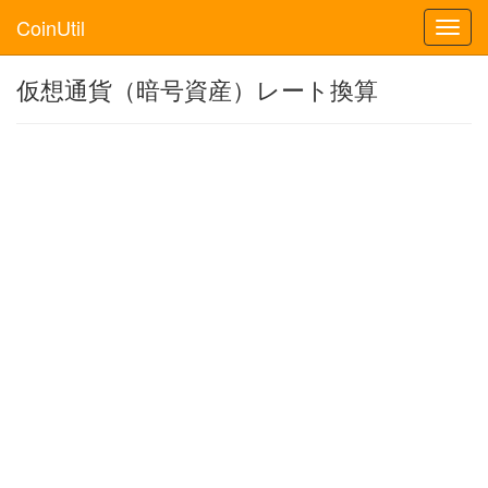
CoinUtil
Toggl
navig
仮想通貨（暗号資産）レート換算