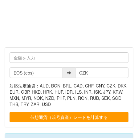
対応法定通貨：AUD, BGN, BRL, CAD, CHF, CNY, CZK, DKK,
EUR, GBP, HKD, HRK, HUF, IDR, ILS, INR, ISK, JPY, KRW,
MXN, MYR, NOK, NZD, PHP, PLN, RON, RUB, SEK, SGD,
THB, TRY, ZAR, USD