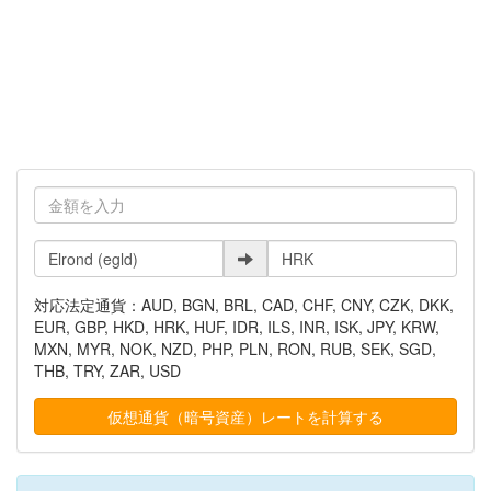
対応法定通貨：AUD, BGN, BRL, CAD, CHF, CNY, CZK, DKK,
EUR, GBP, HKD, HRK, HUF, IDR, ILS, INR, ISK, JPY, KRW,
MXN, MYR, NOK, NZD, PHP, PLN, RON, RUB, SEK, SGD,
THB, TRY, ZAR, USD