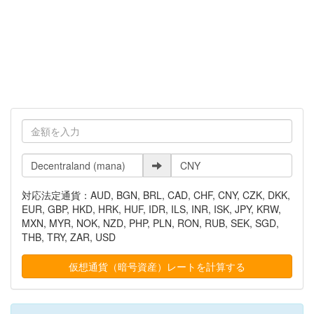
対応法定通貨：AUD, BGN, BRL, CAD, CHF, CNY, CZK, DKK,
EUR, GBP, HKD, HRK, HUF, IDR, ILS, INR, ISK, JPY, KRW,
MXN, MYR, NOK, NZD, PHP, PLN, RON, RUB, SEK, SGD,
THB, TRY, ZAR, USD