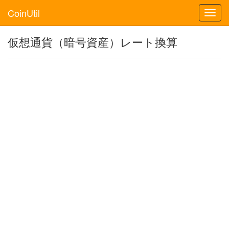
CoinUtil
Toggl
navig
仮想通貨（暗号資産）レート換算