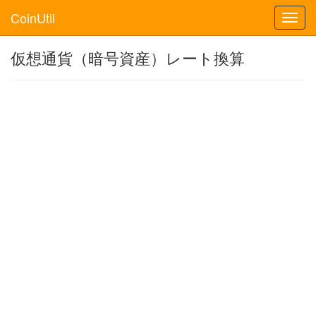
CoinUtil
Toggl
navig
仮想通貨（暗号資産）レート換算