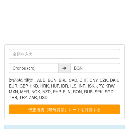
対応法定通貨：AUD, BGN, BRL, CAD, CHF, CNY, CZK, DKK,
EUR, GBP, HKD, HRK, HUF, IDR, ILS, INR, ISK, JPY, KRW,
MXN, MYR, NOK, NZD, PHP, PLN, RON, RUB, SEK, SGD,
THB, TRY, ZAR, USD