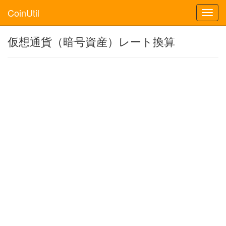
CoinUtil
Toggl
navig
仮想通貨（暗号資産）レート換算