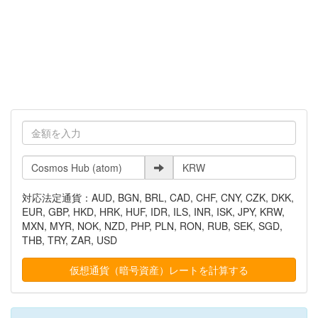
対応法定通貨：AUD, BGN, BRL, CAD, CHF, CNY, CZK, DKK,
EUR, GBP, HKD, HRK, HUF, IDR, ILS, INR, ISK, JPY, KRW,
MXN, MYR, NOK, NZD, PHP, PLN, RON, RUB, SEK, SGD,
THB, TRY, ZAR, USD