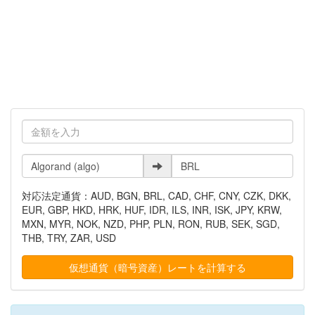
対応法定通貨：AUD, BGN, BRL, CAD, CHF, CNY, CZK, DKK,
EUR, GBP, HKD, HRK, HUF, IDR, ILS, INR, ISK, JPY, KRW,
MXN, MYR, NOK, NZD, PHP, PLN, RON, RUB, SEK, SGD,
THB, TRY, ZAR, USD