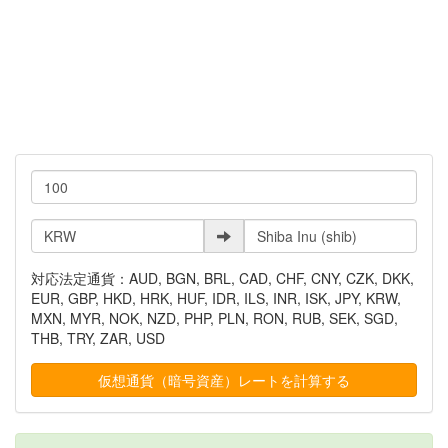
対応法定通貨：AUD, BGN, BRL, CAD, CHF, CNY, CZK, DKK,
EUR, GBP, HKD, HRK, HUF, IDR, ILS, INR, ISK, JPY, KRW,
MXN, MYR, NOK, NZD, PHP, PLN, RON, RUB, SEK, SGD,
THB, TRY, ZAR, USD