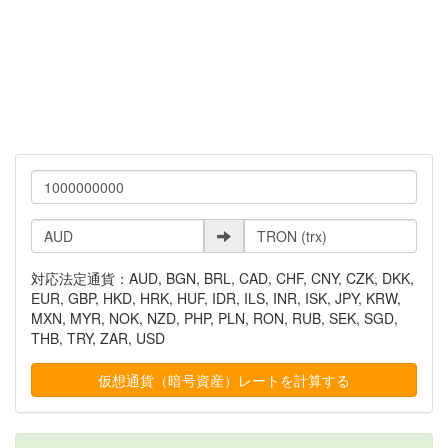
対応法定通貨：AUD, BGN, BRL, CAD, CHF, CNY, CZK, DKK,
EUR, GBP, HKD, HRK, HUF, IDR, ILS, INR, ISK, JPY, KRW,
MXN, MYR, NOK, NZD, PHP, PLN, RON, RUB, SEK, SGD,
THB, TRY, ZAR, USD