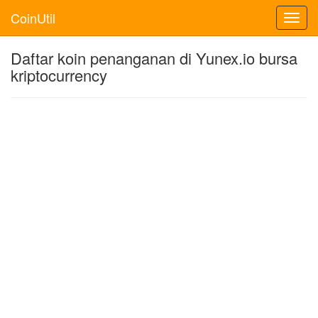
CoinUtil
Toggl
navig
Daftar koin penanganan di Yunex.io bursa
kriptocurrency