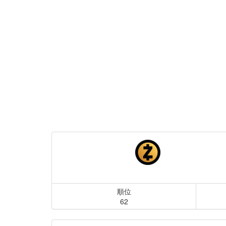
順位
62