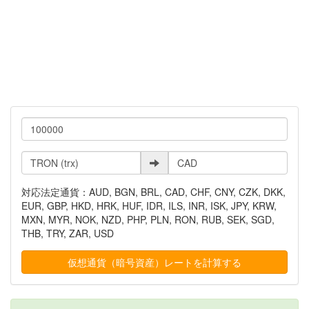
対応法定通貨：AUD, BGN, BRL, CAD, CHF, CNY, CZK, DKK,
EUR, GBP, HKD, HRK, HUF, IDR, ILS, INR, ISK, JPY, KRW,
MXN, MYR, NOK, NZD, PHP, PLN, RON, RUB, SEK, SGD,
THB, TRY, ZAR, USD