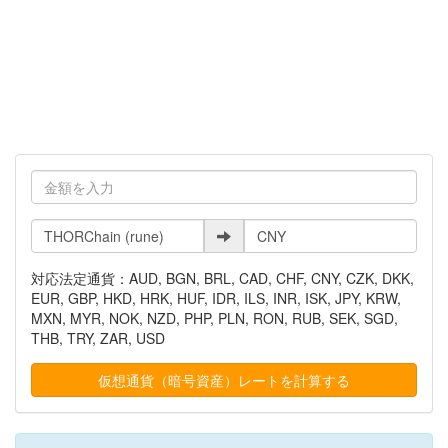
対応法定通貨：AUD, BGN, BRL, CAD, CHF, CNY, CZK, DKK,
EUR, GBP, HKD, HRK, HUF, IDR, ILS, INR, ISK, JPY, KRW,
MXN, MYR, NOK, NZD, PHP, PLN, RON, RUB, SEK, SGD,
THB, TRY, ZAR, USD