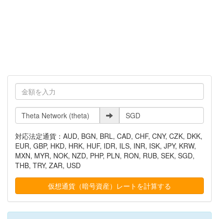
対応法定通貨：AUD, BGN, BRL, CAD, CHF, CNY, CZK, DKK,
EUR, GBP, HKD, HRK, HUF, IDR, ILS, INR, ISK, JPY, KRW,
MXN, MYR, NOK, NZD, PHP, PLN, RON, RUB, SEK, SGD,
THB, TRY, ZAR, USD