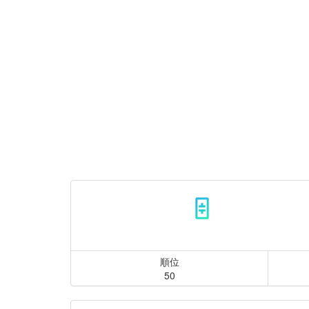
順位
50