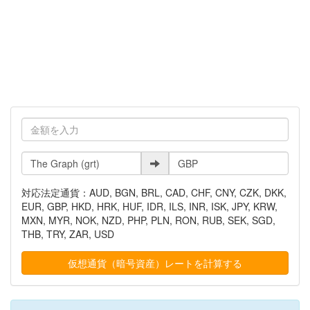
対応法定通貨：AUD, BGN, BRL, CAD, CHF, CNY, CZK, DKK,
EUR, GBP, HKD, HRK, HUF, IDR, ILS, INR, ISK, JPY, KRW,
MXN, MYR, NOK, NZD, PHP, PLN, RON, RUB, SEK, SGD,
THB, TRY, ZAR, USD