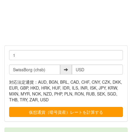
対応法定通貨：AUD, BGN, BRL, CAD, CHF, CNY, CZK, DKK,
EUR, GBP, HKD, HRK, HUF, IDR, ILS, INR, ISK, JPY, KRW,
MXN, MYR, NOK, NZD, PHP, PLN, RON, RUB, SEK, SGD,
THB, TRY, ZAR, USD