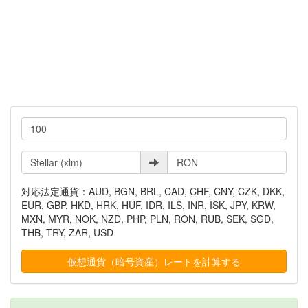
対応法定通貨：AUD, BGN, BRL, CAD, CHF, CNY, CZK, DKK,
EUR, GBP, HKD, HRK, HUF, IDR, ILS, INR, ISK, JPY, KRW,
MXN, MYR, NOK, NZD, PHP, PLN, RON, RUB, SEK, SGD,
THB, TRY, ZAR, USD