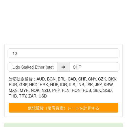
対応法定通貨：AUD, BGN, BRL, CAD, CHF, CNY, CZK, DKK,
EUR, GBP, HKD, HRK, HUF, IDR, ILS, INR, ISK, JPY, KRW,
MXN, MYR, NOK, NZD, PHP, PLN, RON, RUB, SEK, SGD,
THB, TRY, ZAR, USD