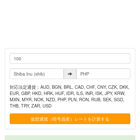
対応法定通貨：AUD, BGN, BRL, CAD, CHF, CNY, CZK, DKK,
EUR, GBP, HKD, HRK, HUF, IDR, ILS, INR, ISK, JPY, KRW,
MXN, MYR, NOK, NZD, PHP, PLN, RON, RUB, SEK, SGD,
THB, TRY, ZAR, USD