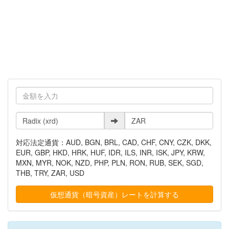
対応法定通貨：AUD, BGN, BRL, CAD, CHF, CNY, CZK, DKK,
EUR, GBP, HKD, HRK, HUF, IDR, ILS, INR, ISK, JPY, KRW,
MXN, MYR, NOK, NZD, PHP, PLN, RON, RUB, SEK, SGD,
THB, TRY, ZAR, USD