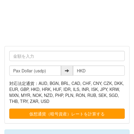
対応法定通貨：AUD, BGN, BRL, CAD, CHF, CNY, CZK, DKK,
EUR, GBP, HKD, HRK, HUF, IDR, ILS, INR, ISK, JPY, KRW,
MXN, MYR, NOK, NZD, PHP, PLN, RON, RUB, SEK, SGD,
THB, TRY, ZAR, USD