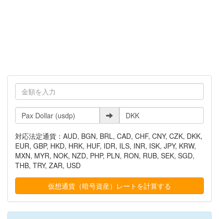
対応法定通貨：AUD, BGN, BRL, CAD, CHF, CNY, CZK, DKK,
EUR, GBP, HKD, HRK, HUF, IDR, ILS, INR, ISK, JPY, KRW,
MXN, MYR, NOK, NZD, PHP, PLN, RON, RUB, SEK, SGD,
THB, TRY, ZAR, USD