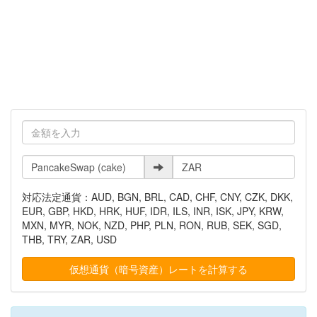
対応法定通貨：AUD, BGN, BRL, CAD, CHF, CNY, CZK, DKK,
EUR, GBP, HKD, HRK, HUF, IDR, ILS, INR, ISK, JPY, KRW,
MXN, MYR, NOK, NZD, PHP, PLN, RON, RUB, SEK, SGD,
THB, TRY, ZAR, USD