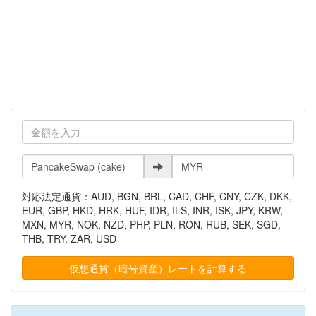
対応法定通貨：AUD, BGN, BRL, CAD, CHF, CNY, CZK, DKK,
EUR, GBP, HKD, HRK, HUF, IDR, ILS, INR, ISK, JPY, KRW,
MXN, MYR, NOK, NZD, PHP, PLN, RON, RUB, SEK, SGD,
THB, TRY, ZAR, USD