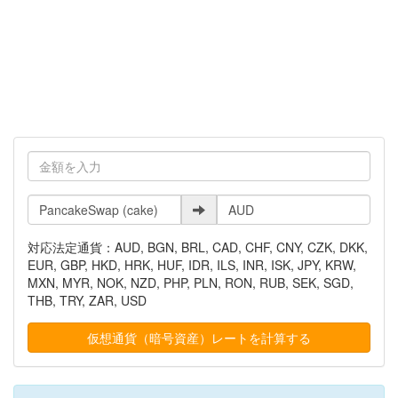
対応法定通貨：AUD, BGN, BRL, CAD, CHF, CNY, CZK, DKK,
EUR, GBP, HKD, HRK, HUF, IDR, ILS, INR, ISK, JPY, KRW,
MXN, MYR, NOK, NZD, PHP, PLN, RON, RUB, SEK, SGD,
THB, TRY, ZAR, USD