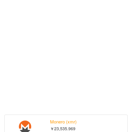
Monero (xmr)
￥23,535.969