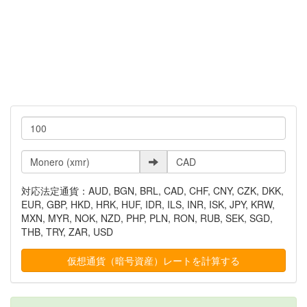
対応法定通貨：AUD, BGN, BRL, CAD, CHF, CNY, CZK, DKK,
EUR, GBP, HKD, HRK, HUF, IDR, ILS, INR, ISK, JPY, KRW,
MXN, MYR, NOK, NZD, PHP, PLN, RON, RUB, SEK, SGD,
THB, TRY, ZAR, USD