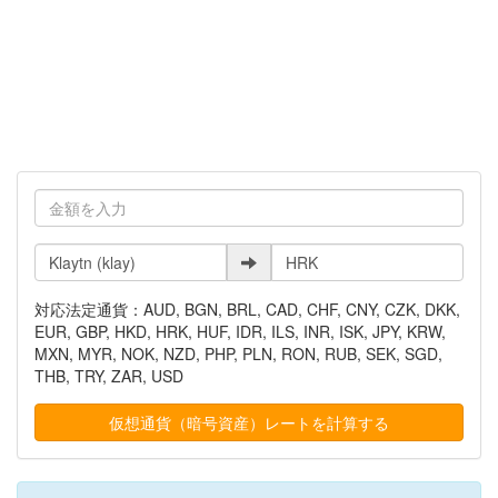
対応法定通貨：AUD, BGN, BRL, CAD, CHF, CNY, CZK, DKK,
EUR, GBP, HKD, HRK, HUF, IDR, ILS, INR, ISK, JPY, KRW,
MXN, MYR, NOK, NZD, PHP, PLN, RON, RUB, SEK, SGD,
THB, TRY, ZAR, USD