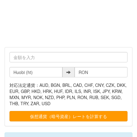
対応法定通貨：AUD, BGN, BRL, CAD, CHF, CNY, CZK, DKK,
EUR, GBP, HKD, HRK, HUF, IDR, ILS, INR, ISK, JPY, KRW,
MXN, MYR, NOK, NZD, PHP, PLN, RON, RUB, SEK, SGD,
THB, TRY, ZAR, USD