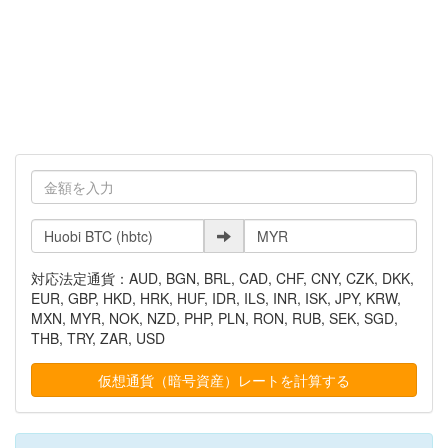
対応法定通貨：AUD, BGN, BRL, CAD, CHF, CNY, CZK, DKK,
EUR, GBP, HKD, HRK, HUF, IDR, ILS, INR, ISK, JPY, KRW,
MXN, MYR, NOK, NZD, PHP, PLN, RON, RUB, SEK, SGD,
THB, TRY, ZAR, USD