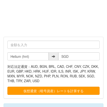
対応法定通貨：AUD, BGN, BRL, CAD, CHF, CNY, CZK, DKK,
EUR, GBP, HKD, HRK, HUF, IDR, ILS, INR, ISK, JPY, KRW,
MXN, MYR, NOK, NZD, PHP, PLN, RON, RUB, SEK, SGD,
THB, TRY, ZAR, USD